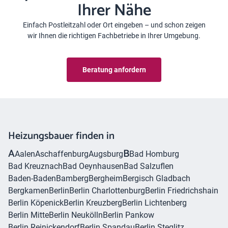
Ihrer Nähe
Einfach Postleitzahl oder Ort eingeben – und schon zeigen
wir Ihnen die richtigen Fachbetriebe in Ihrer Umgebung.
Beratung anfordern
Heizungsbauer finden in
A
B
Aalen
Aschaffenburg
Augsburg
Bad Homburg
Bad Kreuznach
Bad Oeynhausen
Bad Salzuflen
Baden-Baden
Bamberg
Bergheim
Bergisch Gladbach
Bergkamen
Berlin
Berlin Charlottenburg
Berlin Friedrichshain
Berlin Köpenick
Berlin Kreuzberg
Berlin Lichtenberg
Berlin Mitte
Berlin Neukölln
Berlin Pankow
Berlin Reinickendorf
Berlin Spandau
Berlin Steglitz