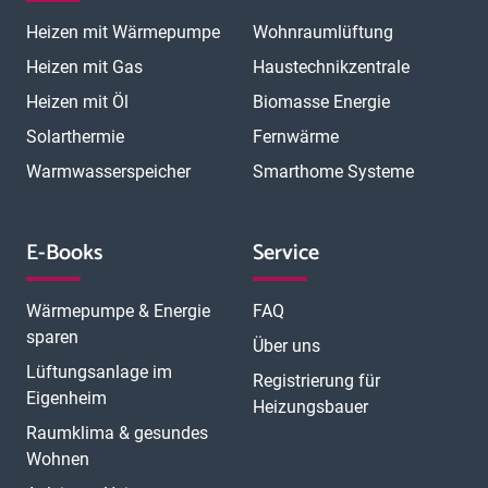
Magdeburg
Mainz
Mannheim
Marburg
Meerbusch
Menden
Heizen mit Wärmepumpe
Wohnraumlüftung
Minden
Moers
Mönchengladbach
München
München Laim
München Neuhausen
München Pasing
Heizen mit Gas
Haustechnikzentrale
München Schwabing
München Sendling
Heizen mit Öl
Biomasse Energie
N
München Trudering
Münster
Neubrandenburg
Neumünster
O
Solarthermie
Fernwärme
Neunkirchen
Neuss
Nordhorn
Nürnberg
Oberhausen
P
Offenbach
Offenburg
Oldenburg
Osnabrück
Passau
Peine
Warmwasserspeicher
Smarthome Systeme
R
Potsdam
Pulheim
Rastatt
Ratingen
Ravensburg
Recklinghausen
Regensburg
Remscheid
Rheine
Rosenheim
S
Rüsselsheim
Saarbrücken
Sankt Augustin
Schwerin
Singen
E-Books
Service
T
U
V
Speyer
Stade
Stolberg
Straubing
Trier
Troisdorf
Ulm
W
Velbert
Viersen
Weimar
Wesel
Wetzlar
Wiesbaden
Witten
Wärmepumpe & Energie
FAQ
Worms
Würzburg
sparen
Über uns
Lüftungsanlage im
Registrierung für
Eigenheim
Heizungsbauer
Raumklima & gesundes
Wohnen