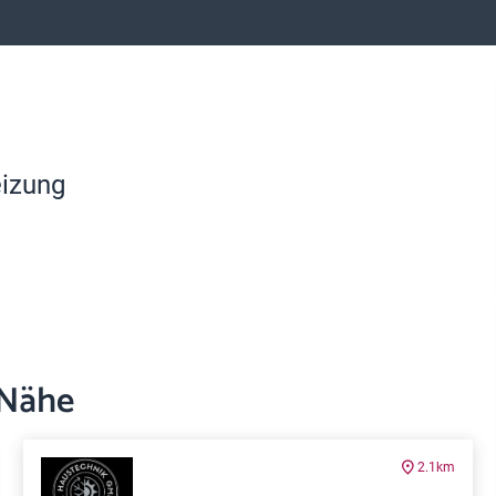
eizung
 Nähe
2.1km