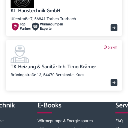
KL Haustechnik GmbH
Uferstraße 7, 56841 Traben-Trarbach
Top
Wärme­pumpen
Partner
Experte
5.9km
TK Heizung & Sanitär Inh. Timo Krämer
Brüningstraße 13, 54470 Bernkastel-Kues
chnik
E-Books
Serv
pe
Wärmepumpe & Energie sparen
FAQ