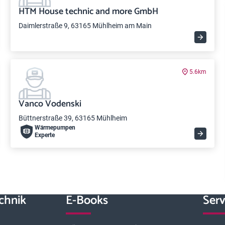
HTM House technic and more GmbH
Daimlerstraße 9, 63165 Mühlheim am Main
5.6km
Vanco Vodenski
Büttnerstraße 39, 63165 Mühlheim
Wärme­pumpen
Experte
chnik
E-Books
Serv