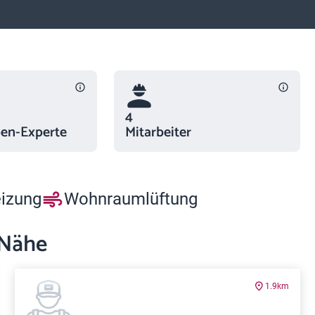
4
n-Experte
Mitarbeiter
eizung
Wohnraumlüftung
 Nähe
1.9km