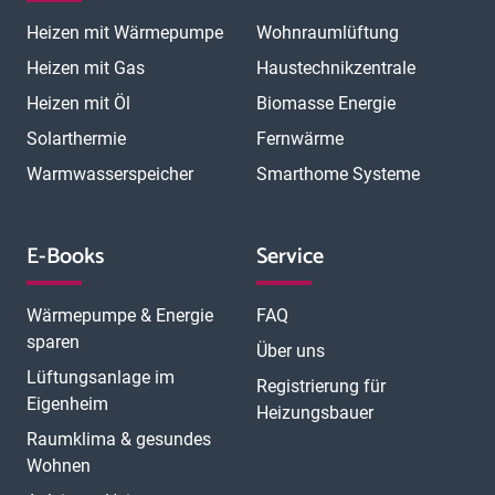
Magdeburg
Mainz
Mannheim
Marburg
Meerbusch
Menden
Heizen mit Wärmepumpe
Wohnraumlüftung
Minden
Moers
Mönchengladbach
München
München Laim
München Neuhausen
München Pasing
Heizen mit Gas
Haustechnikzentrale
München Schwabing
München Sendling
Heizen mit Öl
Biomasse Energie
N
München Trudering
Münster
Neubrandenburg
Neumünster
O
Solarthermie
Fernwärme
Neunkirchen
Neuss
Nordhorn
Nürnberg
Oberhausen
P
Offenbach
Offenburg
Oldenburg
Osnabrück
Passau
Peine
Warmwasserspeicher
Smarthome Systeme
R
Potsdam
Pulheim
Rastatt
Ratingen
Ravensburg
Recklinghausen
Regensburg
Remscheid
Rheine
Rosenheim
S
Rüsselsheim
Saarbrücken
Sankt Augustin
Schwerin
Singen
E-Books
Service
T
U
V
Speyer
Stade
Stolberg
Straubing
Trier
Troisdorf
Ulm
W
Velbert
Viersen
Weimar
Wesel
Wetzlar
Wiesbaden
Witten
Wärmepumpe & Energie
FAQ
Worms
Würzburg
sparen
Über uns
Lüftungsanlage im
Registrierung für
Eigenheim
Heizungsbauer
Raumklima & gesundes
Wohnen