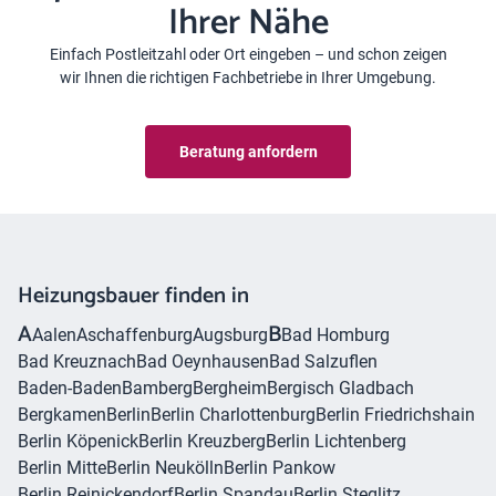
Ihrer Nähe
Einfach Postleitzahl oder Ort eingeben – und schon zeigen
wir Ihnen die richtigen Fachbetriebe in Ihrer Umgebung.
Beratung anfordern
Heizungsbauer finden in
A
B
Aalen
Aschaffenburg
Augsburg
Bad Homburg
Bad Kreuznach
Bad Oeynhausen
Bad Salzuflen
Baden-Baden
Bamberg
Bergheim
Bergisch Gladbach
Bergkamen
Berlin
Berlin Charlottenburg
Berlin Friedrichshain
Berlin Köpenick
Berlin Kreuzberg
Berlin Lichtenberg
Berlin Mitte
Berlin Neukölln
Berlin Pankow
Berlin Reinickendorf
Berlin Spandau
Berlin Steglitz