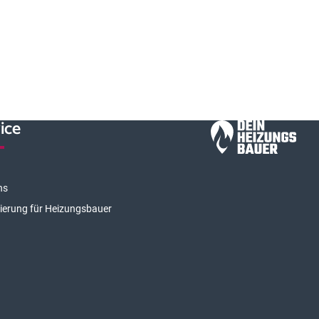
ice
ns
rierung für Heizungsbauer