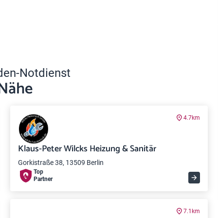
den-Notdienst
 Nähe
4.7km
Klaus-Peter Wilcks Heizung & Sanitär
Gorkistraße 38, 13509 Berlin
Top
Partner
7.1km