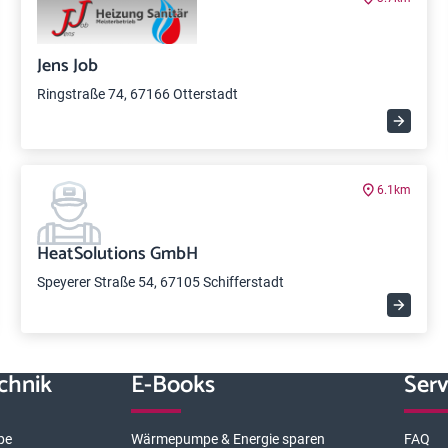
Jens Job
Ringstraße 74, 67166 Otterstadt
6.1km
HeatSolutions GmbH
Speyerer Straße 54, 67105 Schifferstadt
chnik
E-Books
Serv
pe
Wärmepumpe & Energie sparen
FAQ