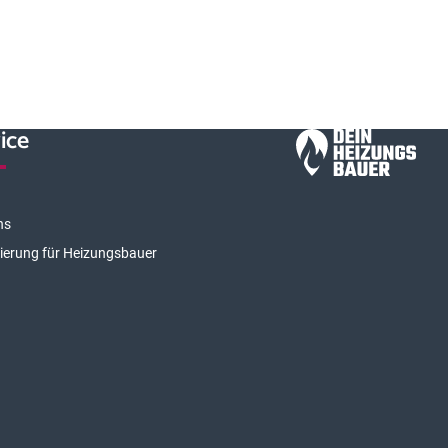
ice
ns
rierung für Heizungsbauer