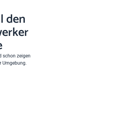
l den
erker
e
nd schon zeigen
rer Umgebung.