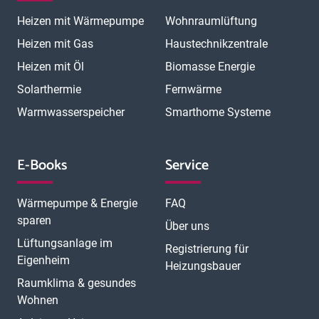
Magdeburg
Mainz
Mannheim
Marburg
Meerbusch
Menden
Heizen mit Wärmepumpe
Wohnraumlüftung
Minden
Moers
Mönchengladbach
München
München Laim
München Neuhausen
München Pasing
Heizen mit Gas
Haustechnikzentrale
München Schwabing
München Sendling
Heizen mit Öl
Biomasse Energie
N
München Trudering
Münster
Neubrandenburg
Neumünster
O
Solarthermie
Fernwärme
Neunkirchen
Neuss
Nordhorn
Nürnberg
Oberhausen
P
Offenbach
Offenburg
Oldenburg
Osnabrück
Passau
Peine
Warmwasserspeicher
Smarthome Systeme
R
Potsdam
Pulheim
Rastatt
Ratingen
Ravensburg
Recklinghausen
Regensburg
Remscheid
Rheine
Rosenheim
S
Rüsselsheim
Saarbrücken
Sankt Augustin
Schwerin
Singen
E-Books
Service
T
U
V
Speyer
Stade
Stolberg
Straubing
Trier
Troisdorf
Ulm
W
Velbert
Viersen
Weimar
Wesel
Wetzlar
Wiesbaden
Witten
Wärmepumpe & Energie
FAQ
Worms
Würzburg
sparen
Über uns
Lüftungsanlage im
Registrierung für
Eigenheim
Heizungsbauer
Raumklima & gesundes
Wohnen