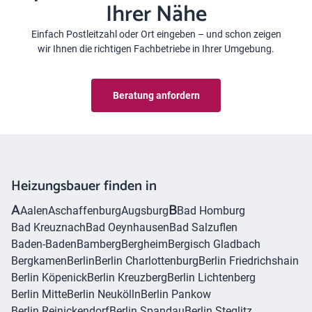
Ihrer Nähe
Einfach Postleitzahl oder Ort eingeben – und schon zeigen
wir Ihnen die richtigen Fachbetriebe in Ihrer Umgebung.
Beratung anfordern
Heizungsbauer finden in
A
B
Aalen
Aschaffenburg
Augsburg
Bad Homburg
Bad Kreuznach
Bad Oeynhausen
Bad Salzuflen
Baden-Baden
Bamberg
Bergheim
Bergisch Gladbach
Bergkamen
Berlin
Berlin Charlottenburg
Berlin Friedrichshain
Berlin Köpenick
Berlin Kreuzberg
Berlin Lichtenberg
Berlin Mitte
Berlin Neukölln
Berlin Pankow
Berlin Reinickendorf
Berlin Spandau
Berlin Steglitz