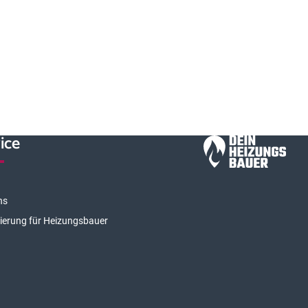
ice
ns
rierung für Heizungsbauer