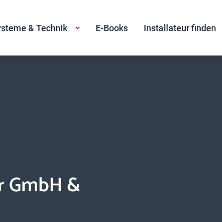
steme & Technik
E-Books
Installateur finden
är GmbH &