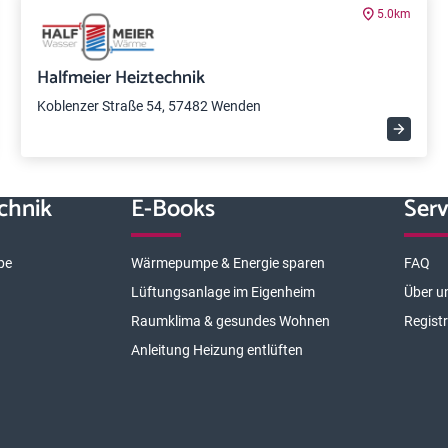
5.0km
Halfmeier Heiztechnik
Koblenzer Straße 54, 57482 Wenden
chnik
E-Books
Serv
pe
Wärmepumpe & Energie sparen
FAQ
Lüftungsanlage im Eigenheim
Über u
Raumklima & gesundes Wohnen
Regist
Anleitung Heizung entlüften