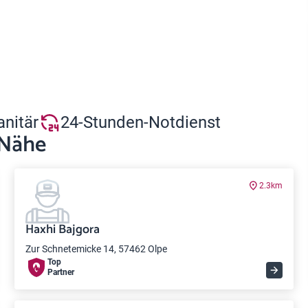
anitär
24-Stunden-Notdienst
 Nähe
2.3km
Haxhi Bajgora
Zur Schnetemicke 14, 57462 Olpe
Top
Partner