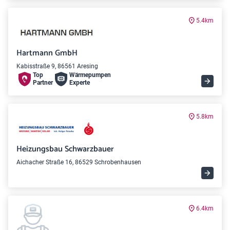
5.4km
Hartmann GmbH
Kabisstraße 9, 86561 Aresing
Top
Wärme­pumpen
Partner
Experte
5.8km
Heizungsbau Schwarzbauer
Aichacher Straße 16, 86529 Schrobenhausen
6.4km