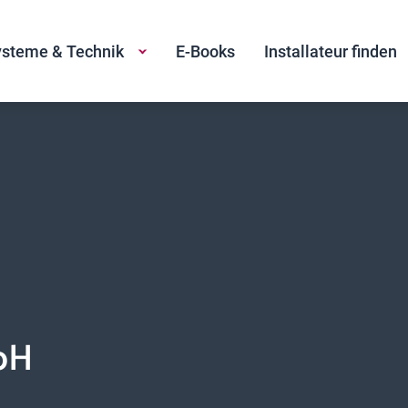
steme & Technik
E-Books
Installateur finden
bH