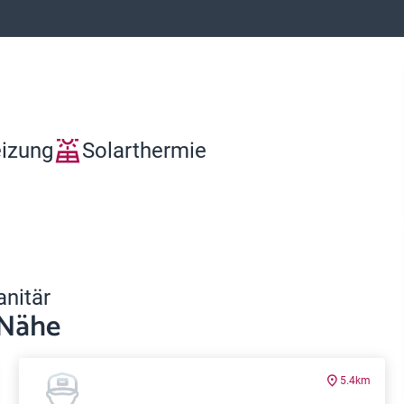
eizung
Solarthermie
anitär
 Nähe
5.4km