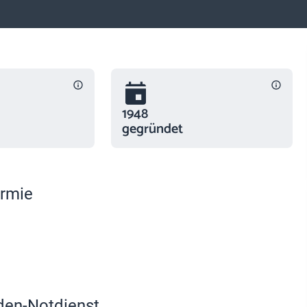
1948
gegründet
ermie
den-Notdienst