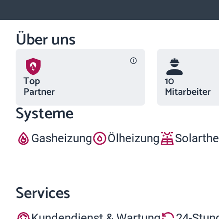
Über uns
Top
10
Partner
Mitarbeiter
Systeme
Gasheizung
Ölheizung
Solarth
Services
Kundendienst & Wartung
24-Stun