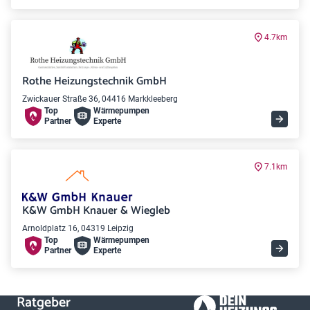
4.7km
Rothe Heizungstechnik GmbH
Zwickauer Straße 36, 04416 Markkleeberg
Top
Wärme­pumpen
Partner
Experte
7.1km
K&W GmbH Knauer & Wiegleb
Arnoldplatz 16, 04319 Leipzig
Top
Wärme­pumpen
Partner
Experte
Ratgeber