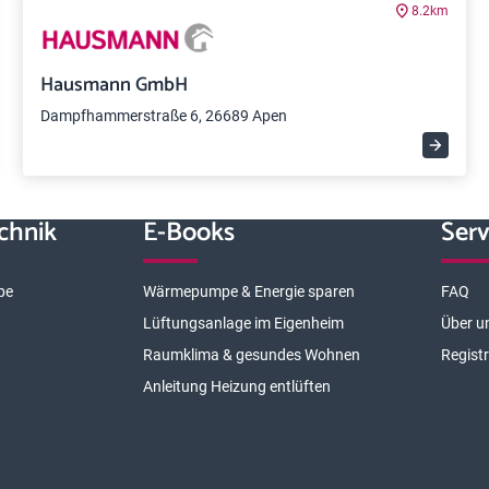
8.2km
Hausmann GmbH
Dampfhammerstraße 6, 26689 Apen
chnik
E-Books
Serv
pe
Wärmepumpe & Energie sparen
FAQ
Lüftungsanlage im Eigenheim
Über u
Raumklima & gesundes Wohnen
Regist
Anleitung Heizung entlüften