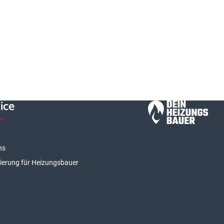
ice
ns
rierung für Heizungsbauer