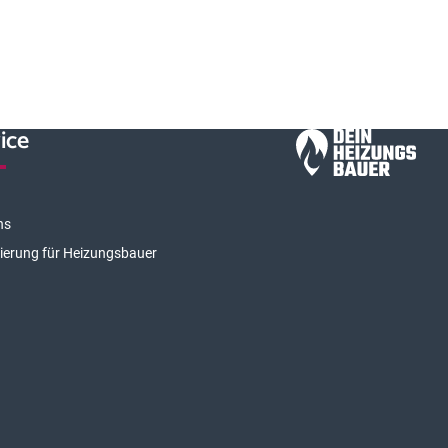
ice
ns
rierung für Heizungsbauer