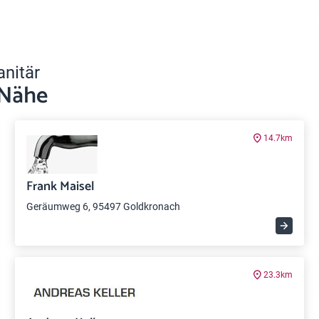
anitär
 Nähe
14.7km
Frank Maisel
Geräumweg 6, 95497 Goldkronach
23.3km