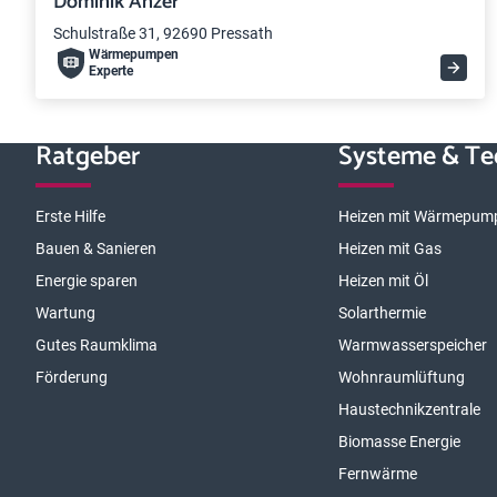
Dominik Anzer
Schulstraße 31, 92690 Pressath
Wärme­pumpen
Experte
Ratgeber
Systeme & Te
Erste Hilfe
Heizen mit Wärmepum
Bauen & Sanieren
Heizen mit Gas
Energie sparen
Heizen mit Öl
Wartung
Solarthermie
Gutes Raumklima
Warmwasserspeicher
Förderung
Wohnraumlüftung
Haustechnikzentrale
Biomasse Energie
Fernwärme