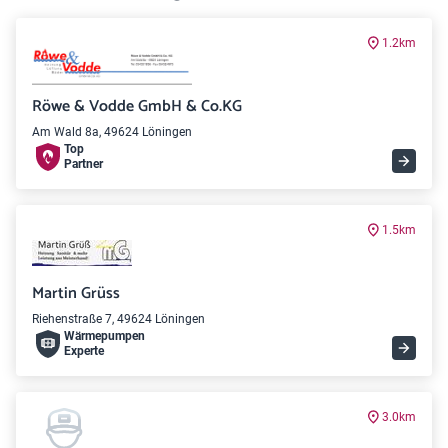
1.2km
Röwe & Vodde GmbH & Co.KG
Am Wald 8a, 49624 Löningen
Top
Partner
1.5km
Martin Grüss
Riehenstraße 7, 49624 Löningen
Wärme­pumpen
Experte
3.0km