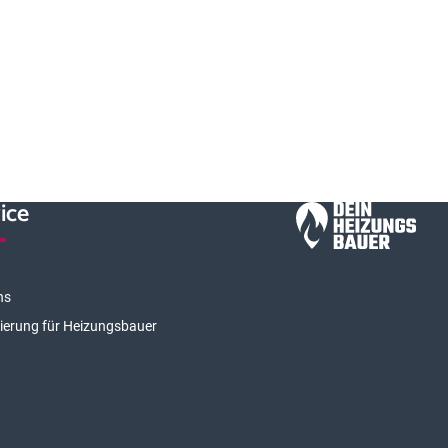
ice
ns
rierung für Heizungsbauer