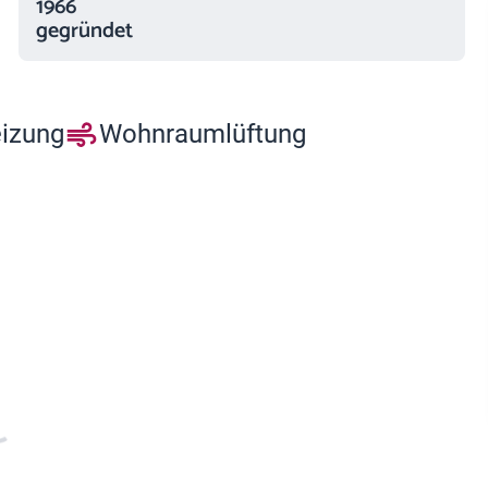
1966
gegründet
eizung
Wohnraumlüftung