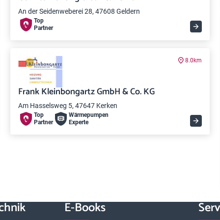
An der Seidenweberei 28, 47608 Geldern
Top
Partner
8.0km
Frank Kleinbongartz GmbH & Co. KG
Am Hasselsweg 5, 47647 Kerken
Top
Wärme­pumpen
Partner
Experte
chnik
E-Books
Serv