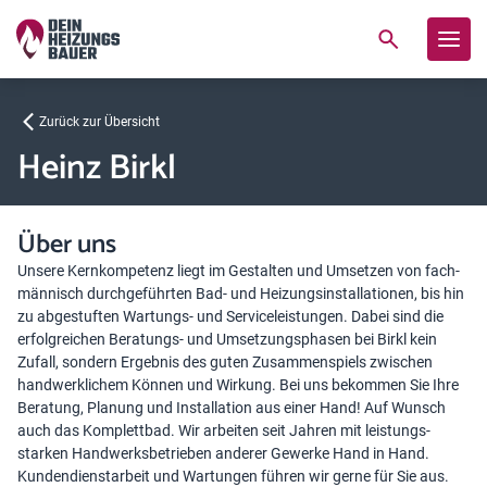
Zurück zur Übersicht
Heinz Birkl
Über uns
Unsere Kern­kompetenz liegt im Gestalten und Umsetzen von fach­
männisch durch­geführten Bad- und Heizungs­­instal­lationen, bis hin
zu abgestuften Wartungs- und Service­­leistungen. Dabei sind die
erfolg­reichen Beratungs- und Um­setzungs­­phasen bei Birkl kein
Zufall, sondern Ergebnis des guten Zusammen­­spiels zwischen
hand­werk­­lichem Können und Wirkung. Bei uns bekommen Sie Ihre
Beratung, Planung und Instal­lation aus einer Hand! Auf Wunsch
auch das Komplett­bad. Wir arbeiten seit Jahren mit leistungs­
starken Handwerksbetrieben anderer Gewerke Hand in Hand.
Kunden­dienstarbeit und Wartungen führen wir gerne für Sie aus.