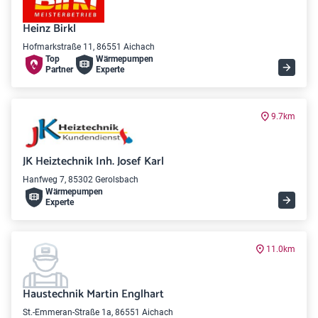
Heinz Birkl
Hofmarkstraße 11, 86551 Aichach
Top
Wärme­pumpen
Partner
Experte
9.7km
JK Heiztechnik Inh. Josef Karl
Hanfweg 7, 85302 Gerolsbach
Wärme­pumpen
Experte
11.0km
Haustechnik Martin Englhart
St.-Emmeran-Straße 1a, 86551 Aichach