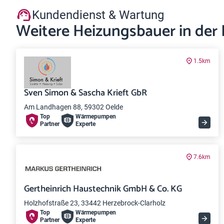
Kundendienst & Wartung
Weitere Heizungsbauer in der
1.5km
Sven Simon & Sascha Krieft GbR
Am Landhagen 88, 59302 Oelde
Top
Wärme­pumpen
Partner
Experte
7.6km
Gertheinrich Haustechnik GmbH & Co. KG
Holzhofstraße 23, 33442 Herzebrock-Clarholz
Top
Wärme­pumpen
Partner
Experte