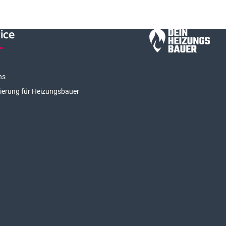
ice
ns
rierung für Heizungsbauer