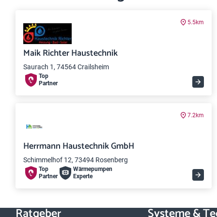
5.5km
Maik Richter Haustechnik
Saurach 1, 74564 Crailsheim
Top
Partner
7.2km
Herrmann Haustechnik GmbH
Schimmelhof 12, 73494 Rosenberg
Top
Wärme­pumpen
Partner
Experte
Ratgeber
Systeme & Te