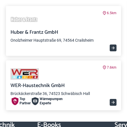
6.5km
Huber & Frantz GmbH
Onolzheimer Hauptstraße 69, 74564 Crailsheim
7.6km
WER-Haustechnik GmbH
Brückäckerstraße 36, 74523 Schwäbisch Hall
Top
Wärme­pumpen
Partner
Experte
chnik
E-Books
Serv