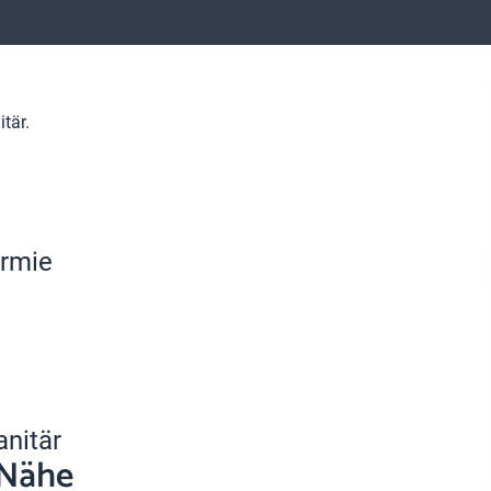
tär.
ermie
anitär
 Nähe