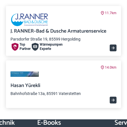
11.7km
J. RANNER–Bad & Dusche Armaturenservice
Parsdorfer Straße 19, 85599 Hergolding
Top
Wärme­pumpen
Partner
Experte
14.0km
Hasan Yürekli
Bahnhofstraße 13a, 85591 Vaterstetten
chnik
E-Books
Serv