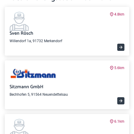
4.8km
Sven Rösch
Willendorf 1a, 91732 Merkendorf
5.6km
Sitzmann GmbH
Bechhofen 5, 91564 Neuendettelsau
6.1km