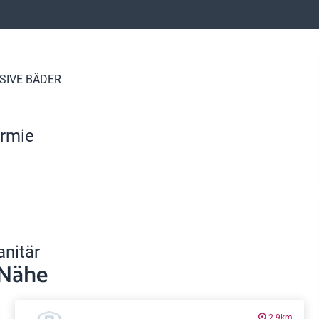
SIVE BÄDER
ermie
anitär
 Nähe
2.9km