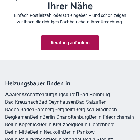
Ihrer Nähe
Einfach Postleitzahl oder Ort eingeben – und schon zeigen
wir Ihnen die richtigen Fachbetriebe in Ihrer Umgebung.
Beratung anfordern
Heizungsbauer finden in
A
B
Aalen
Aschaffenburg
Augsburg
Bad Homburg
Bad Kreuznach
Bad Oeynhausen
Bad Salzuflen
Baden-Baden
Bamberg
Bergheim
Bergisch Gladbach
Bergkamen
Berlin
Berlin Charlottenburg
Berlin Friedrichshain
Berlin Köpenick
Berlin Kreuzberg
Berlin Lichtenberg
Berlin Mitte
Berlin Neukölln
Berlin Pankow
Berlin Reinickendorf
Berlin Spandau
Berlin Steglitz