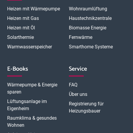
Magdeburg
Mainz
Mannheim
Marburg
Meerbusch
Menden
Heizen mit Wärmepumpe
Wohnraumlüftung
Minden
Moers
Mönchengladbach
München
München Laim
München Neuhausen
München Pasing
Heizen mit Gas
Haustechnikzentrale
München Schwabing
München Sendling
Heizen mit Öl
Biomasse Energie
N
München Trudering
Münster
Neubrandenburg
Neumünster
O
Solarthermie
Fernwärme
Neunkirchen
Neuss
Nordhorn
Nürnberg
Oberhausen
P
Offenbach
Offenburg
Oldenburg
Osnabrück
Passau
Peine
Warmwasserspeicher
Smarthome Systeme
R
Potsdam
Pulheim
Rastatt
Ratingen
Ravensburg
Recklinghausen
Regensburg
Remscheid
Rheine
Rosenheim
S
Rüsselsheim
Saarbrücken
Sankt Augustin
Schwerin
Singen
E-Books
Service
T
U
V
Speyer
Stade
Stolberg
Straubing
Trier
Troisdorf
Ulm
W
Velbert
Viersen
Weimar
Wesel
Wetzlar
Wiesbaden
Witten
Wärmepumpe & Energie
FAQ
Worms
Würzburg
sparen
Über uns
Lüftungsanlage im
Registrierung für
Eigenheim
Heizungsbauer
Raumklima & gesundes
Wohnen