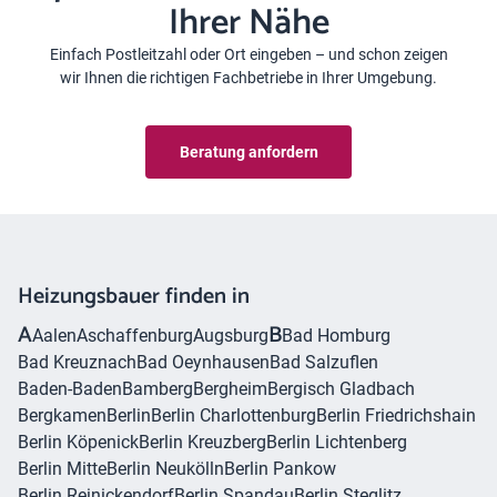
Ihrer Nähe
Einfach Postleitzahl oder Ort eingeben – und schon zeigen
wir Ihnen die richtigen Fachbetriebe in Ihrer Umgebung.
Beratung anfordern
Heizungsbauer finden in
A
B
Aalen
Aschaffenburg
Augsburg
Bad Homburg
Bad Kreuznach
Bad Oeynhausen
Bad Salzuflen
Baden-Baden
Bamberg
Bergheim
Bergisch Gladbach
Bergkamen
Berlin
Berlin Charlottenburg
Berlin Friedrichshain
Berlin Köpenick
Berlin Kreuzberg
Berlin Lichtenberg
Berlin Mitte
Berlin Neukölln
Berlin Pankow
Berlin Reinickendorf
Berlin Spandau
Berlin Steglitz