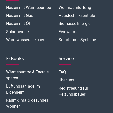
Magdeburg
Mainz
Mannheim
Marburg
Meerbusch
Menden
Heizen mit Wärmepumpe
Wohnraumlüftung
Minden
Moers
Mönchengladbach
München
München Laim
München Neuhausen
München Pasing
Heizen mit Gas
Haustechnikzentrale
München Schwabing
München Sendling
Heizen mit Öl
Biomasse Energie
N
München Trudering
Münster
Neubrandenburg
Neumünster
O
Solarthermie
Fernwärme
Neunkirchen
Neuss
Nordhorn
Nürnberg
Oberhausen
P
Offenbach
Offenburg
Oldenburg
Osnabrück
Passau
Peine
Warmwasserspeicher
Smarthome Systeme
R
Potsdam
Pulheim
Rastatt
Ratingen
Ravensburg
Recklinghausen
Regensburg
Remscheid
Rheine
Rosenheim
S
Rüsselsheim
Saarbrücken
Sankt Augustin
Schwerin
Singen
E-Books
Service
T
U
V
Speyer
Stade
Stolberg
Straubing
Trier
Troisdorf
Ulm
W
Velbert
Viersen
Weimar
Wesel
Wetzlar
Wiesbaden
Witten
Wärmepumpe & Energie
FAQ
Worms
Würzburg
sparen
Über uns
Lüftungsanlage im
Registrierung für
Eigenheim
Heizungsbauer
Raumklima & gesundes
Wohnen