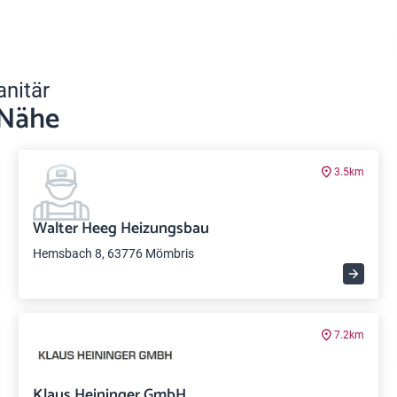
anitär
 Nähe
3.5km
Walter Heeg Heizungsbau
Hemsbach 8, 63776 Mömbris
7.2km
Klaus Heininger GmbH