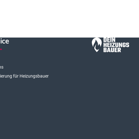
ice
ns
rierung für Heizungsbauer