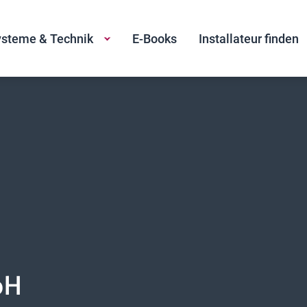
steme & Technik
E-Books
Installateur finden
bH