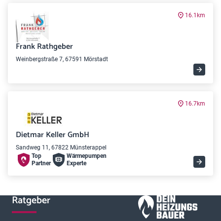
16.1km
Frank Rathgeber
Weinbergstraße 7, 67591 Mörstadt
16.7km
Dietmar Keller GmbH
Sandweg 11, 67822 Münsterappel
Top
Wärme­pumpen
Partner
Experte
Ratgeber