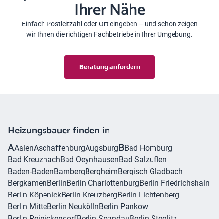
Ihrer Nähe
Einfach Postleitzahl oder Ort eingeben – und schon zeigen
wir Ihnen die richtigen Fachbetriebe in Ihrer Umgebung.
Beratung anfordern
Heizungsbauer finden in
A
B
Aalen
Aschaffenburg
Augsburg
Bad Homburg
Bad Kreuznach
Bad Oeynhausen
Bad Salzuflen
Baden-Baden
Bamberg
Bergheim
Bergisch Gladbach
Bergkamen
Berlin
Berlin Charlottenburg
Berlin Friedrichshain
Berlin Köpenick
Berlin Kreuzberg
Berlin Lichtenberg
Berlin Mitte
Berlin Neukölln
Berlin Pankow
Berlin Reinickendorf
Berlin Spandau
Berlin Steglitz