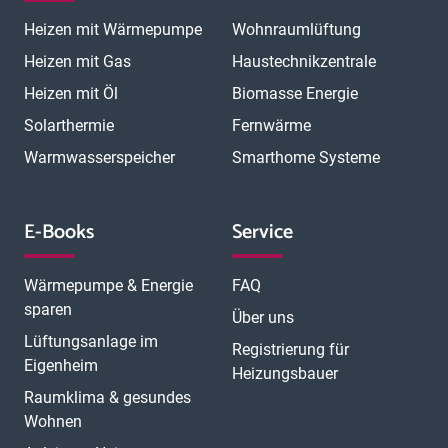
Magdeburg
Mainz
Mannheim
Marburg
Meerbusch
Menden
Heizen mit Wärmepumpe
Wohnraumlüftung
Minden
Moers
Mönchengladbach
München
München Laim
München Neuhausen
München Pasing
Heizen mit Gas
Haustechnikzentrale
München Schwabing
München Sendling
Heizen mit Öl
Biomasse Energie
N
München Trudering
Münster
Neubrandenburg
Neumünster
O
Solarthermie
Fernwärme
Neunkirchen
Neuss
Nordhorn
Nürnberg
Oberhausen
P
Offenbach
Offenburg
Oldenburg
Osnabrück
Passau
Peine
Warmwasserspeicher
Smarthome Systeme
R
Potsdam
Pulheim
Rastatt
Ratingen
Ravensburg
Recklinghausen
Regensburg
Remscheid
Rheine
Rosenheim
S
Rüsselsheim
Saarbrücken
Sankt Augustin
Schwerin
Singen
E-Books
Service
T
U
V
Speyer
Stade
Stolberg
Straubing
Trier
Troisdorf
Ulm
W
Velbert
Viersen
Weimar
Wesel
Wetzlar
Wiesbaden
Witten
Wärmepumpe & Energie
FAQ
Worms
Würzburg
sparen
Über uns
Lüftungsanlage im
Registrierung für
Eigenheim
Heizungsbauer
Raumklima & gesundes
Wohnen