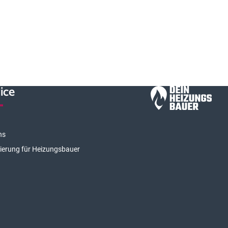
ice
ns
rierung für Heizungsbauer