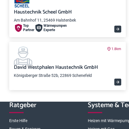
Haustechnik Scheel GmbH
Am Bahnhof 11, 25469 Halstenbek
Top
Wärme­pumpen
Partner
Experte
1.8km
David Westphalen Haustechnik GmbH
Königsberger Straße 52b, 22869 Schenefeld
Ratgeber
Systeme & Te
Erste Hilfe
Heizen mit Wärmepum