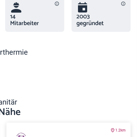
14
2003
Mitarbeiter
gegründet
rthermie
anitär
 Nähe
1.2km