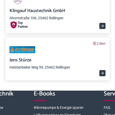
Klingauf Haustechnik GmbH
Ahornstraße 106, 25462 Rellingen
Top
Partner
2.0km
Jens Stürze
Halstenbeker Weg 59, 25462 Rellingen
chnik
E-Books
Serv
pe
Wärmepumpe & Energie sparen
FAQ