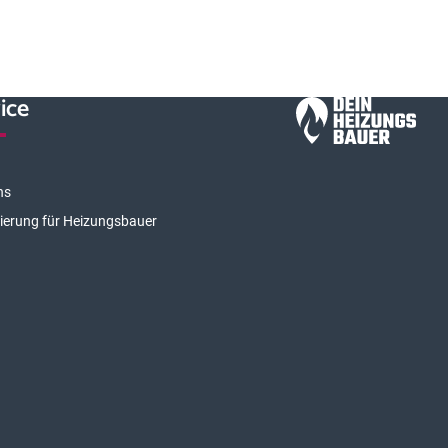
ice
ns
rierung für Heizungsbauer