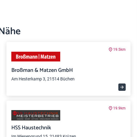
 Nähe
19.5km
Broßman & Matzen GmbH
Am Hesterkamp 3, 21514 Büchen
19.9km
HSS Haustechnik
Im Wiesengrund 15, 21483 Krüzen