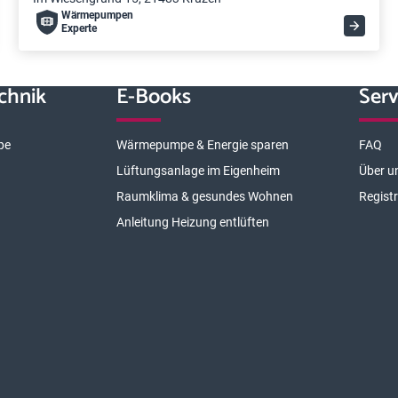
Wärme­pumpen
Experte
chnik
E-Books
Serv
pe
Wärmepumpe & Energie sparen
FAQ
Lüftungsanlage im Eigenheim
Über u
Raumklima & gesundes Wohnen
Regist
Anleitung Heizung entlüften