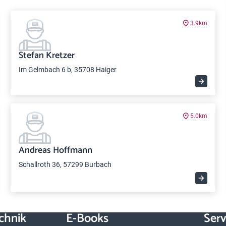
3.9km
Stefan Kretzer
Im Gelmbach 6 b, 35708 Haiger
5.0km
Andreas Hoffmann
Schallroth 36, 57299 Burbach
chnik
E-Books
Serv