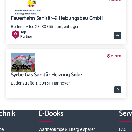
Feuerhahn Sanitär-& Heizungsbau GmbH
Berliner Allee 23, 30855 Langenhagen
Top
Partner
5.2km
Syrbe Gas Sanitär Heizung Solar
Lüdenstraße 1, 30451 Hannover
chnik
E-Books
Serv
pe
Wärmepumpe & Energie sparen
FAQ