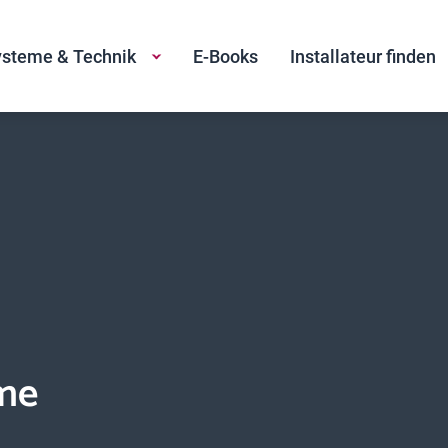
steme & Technik
E-Books
Installateur finden
me