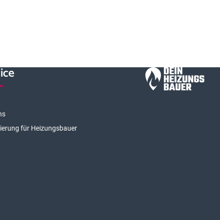
ice
ns
rierung für Heizungsbauer