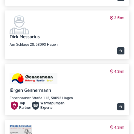
3.5km
Dirk Messarius
Am Schlage 28, 58093 Hagen
4.3km
Jürgen Gennermann
Eppenhauser Straße 113, 58093 Hagen
Top
Wärme­pumpen
Partner
Experte
4.3km