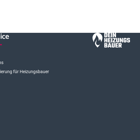
ice
ns
rierung für Heizungsbauer