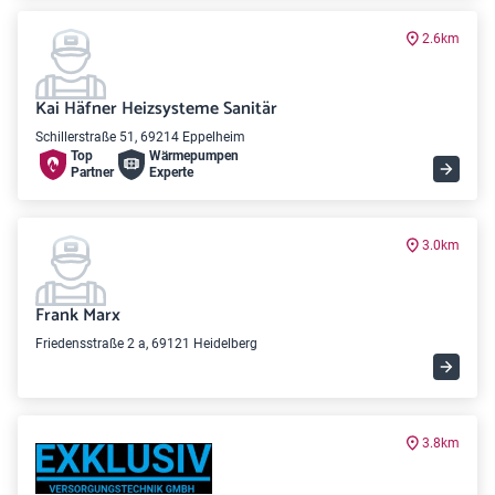
2.6km
Kai Häfner Heizsysteme Sanitär
Schillerstraße 51, 69214 Eppelheim
Top
Wärme­pumpen
Partner
Experte
3.0km
Frank Marx
Friedensstraße 2 a, 69121 Heidelberg
3.8km