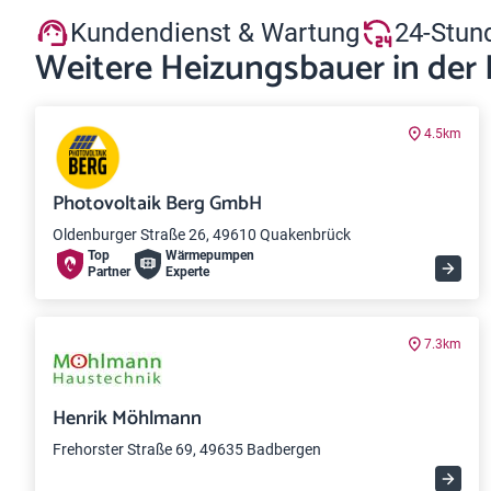
Kundendienst & Wartung
24-Stun
Weitere Heizungsbauer in der
4.5km
Photovoltaik Berg GmbH
Oldenburger Straße 26, 49610 Quakenbrück
Top
Wärme­pumpen
Partner
Experte
7.3km
Henrik Möhlmann
Frehorster Straße 69, 49635 Badbergen