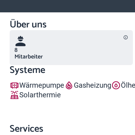
Über uns
8
Mitarbeiter
Systeme
Wärmepumpe
Gasheizung
Ölh
Solarthermie
Services