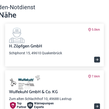
den-Notdienst
 Nähe
5.0km
H. Zöpfgen GmbH
Schiphorst 15, 49610 Quakenbrück
7.6km
Wulfekuhl GmbH & Co. KG
Zum alten Schlachthof 10, 49688 Lastrup
Top
Wärme­pumpen
Partner
Experte