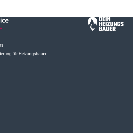
ice
ns
rierung für Heizungsbauer