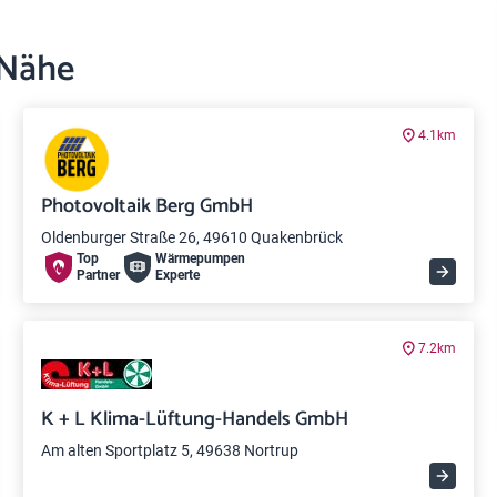
 Nähe
4.1km
Photovoltaik Berg GmbH
Oldenburger Straße 26, 49610 Quakenbrück
Top
Wärme­pumpen
Partner
Experte
7.2km
K + L Klima-Lüftung-Handels GmbH
Am alten Sportplatz 5, 49638 Nortrup