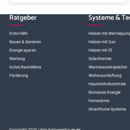
Ratgeber
Systeme & Te
Erste Hilfe
Heizen mit Wärmepum
Bauen & Sanieren
Heizen mit Gas
Energie sparen
Heizen mit Öl
Wartung
Solarthermie
Gutes Raumklima
Warmwasserspeicher
Förderung
Wohnraumlüftung
Haustechnikzentrale
Biomasse Energie
Fernwärme
Smarthome Systeme
Copyright 2026 | dein-heizungsbauer.de