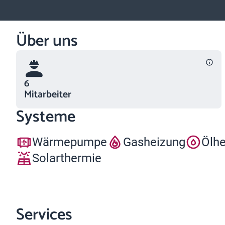
Über uns
6
Mitarbeiter
Systeme
Wärmepumpe
Gasheizung
Ölh
Solarthermie
Services