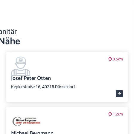
anitär
 Nähe
0.5km
Josef Peter Otten
Keplerstraße 16, 40215 Düsseldorf
1.2km
Michael Bergmann