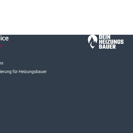
ice
ns
rierung für Heizungsbauer