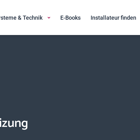
steme & Technik
E-Books
Installateur finden
eizung