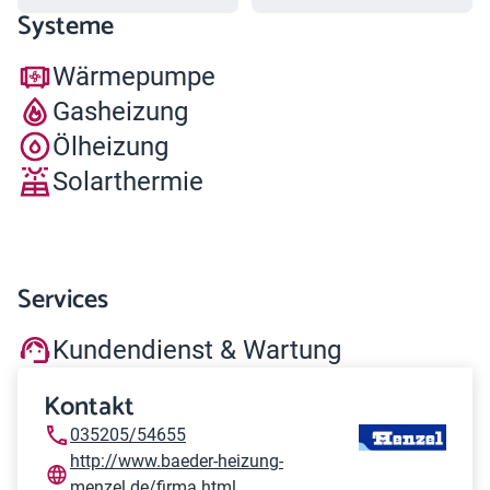
Systeme
Wärmepumpe
Gasheizung
Ölheizung
Solarthermie
Services
Kundendienst & Wartung
Kontakt
035205/54655
http://www.baeder-heizung-
menzel.de/firma.html