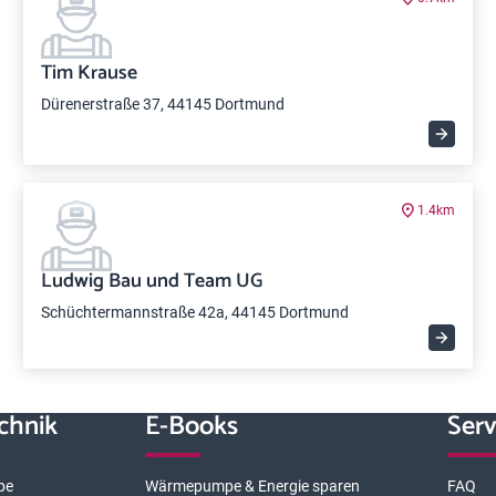
Tim Krause
Dürenerstraße 37, 44145 Dortmund
1.4km
Ludwig Bau und Team UG
Schüchtermannstraße 42a, 44145 Dortmund
chnik
E-Books
Serv
pe
Wärmepumpe & Energie sparen
FAQ