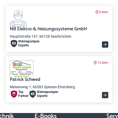
6.6km
NB Elektro-& Heizungssysteme GmbH
Hauptstraße 147, 66128 Saarbrücken
Wärme­pumpen
Experte
12.6km
Patrick Schwed
Meisenweg 1, 66583 Spiesen-Elversberg
Top
Wärme­pumpen
Partner
Experte
chnik
E-Books
Serv