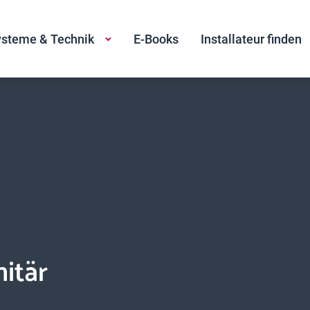
steme & Technik
E-Books
Installateur finden
itär