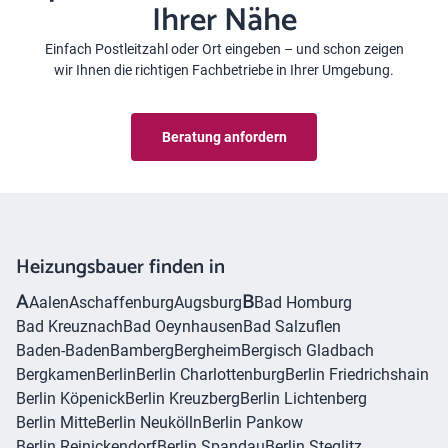
Ihrer Nähe
Einfach Postleitzahl oder Ort eingeben – und schon zeigen
wir Ihnen die richtigen Fachbetriebe in Ihrer Umgebung.
Beratung anfordern
Heizungsbauer finden in
A
B
Aalen
Aschaffenburg
Augsburg
Bad Homburg
Bad Kreuznach
Bad Oeynhausen
Bad Salzuflen
Baden-Baden
Bamberg
Bergheim
Bergisch Gladbach
Bergkamen
Berlin
Berlin Charlottenburg
Berlin Friedrichshain
Berlin Köpenick
Berlin Kreuzberg
Berlin Lichtenberg
Berlin Mitte
Berlin Neukölln
Berlin Pankow
Berlin Reinickendorf
Berlin Spandau
Berlin Steglitz