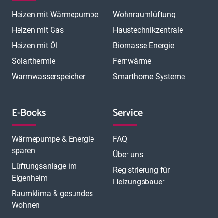
Magdeburg
Mainz
Mannheim
Marburg
Meerbusch
Menden
Heizen mit Wärmepumpe
Wohnraumlüftung
Minden
Moers
Mönchengladbach
München
München Laim
München Neuhausen
München Pasing
Heizen mit Gas
Haustechnikzentrale
München Schwabing
München Sendling
Heizen mit Öl
Biomasse Energie
N
München Trudering
Münster
Neubrandenburg
Neumünster
O
Solarthermie
Fernwärme
Neunkirchen
Neuss
Nordhorn
Nürnberg
Oberhausen
P
Offenbach
Offenburg
Oldenburg
Osnabrück
Passau
Peine
Warmwasserspeicher
Smarthome Systeme
R
Potsdam
Pulheim
Rastatt
Ratingen
Ravensburg
Recklinghausen
Regensburg
Remscheid
Rheine
Rosenheim
S
Rüsselsheim
Saarbrücken
Sankt Augustin
Schwerin
Singen
E-Books
Service
T
U
V
Speyer
Stade
Stolberg
Straubing
Trier
Troisdorf
Ulm
W
Velbert
Viersen
Weimar
Wesel
Wetzlar
Wiesbaden
Witten
Wärmepumpe & Energie
FAQ
Worms
Würzburg
sparen
Über uns
Lüftungsanlage im
Registrierung für
Eigenheim
Heizungsbauer
Raumklima & gesundes
Wohnen