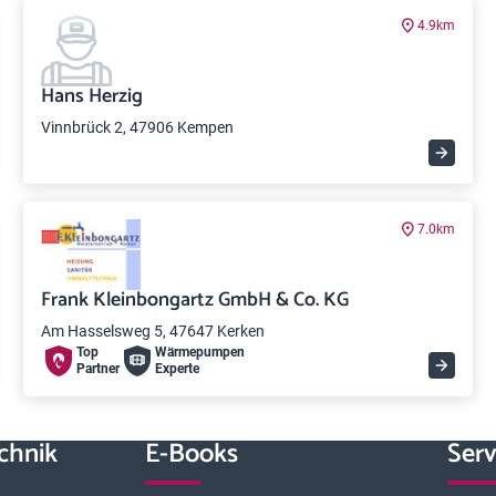
4.9km
Hans Herzig
Vinnbrück 2, 47906 Kempen
7.0km
Frank Kleinbongartz GmbH & Co. KG
Am Hasselsweg 5, 47647 Kerken
Top
Wärme­pumpen
Partner
Experte
chnik
E-Books
Serv