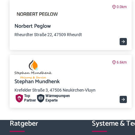
0.0km
Norbert Peglow
Rheurdter Straße 22, 47509 Rheurdt
6.6km
Stephan Mundhenk
Krefelder Straße 3, 47506 Neukirchen-Vluyn
Top
Wärme­pumpen
Partner
Experte
Ratgeber
Systeme & Te