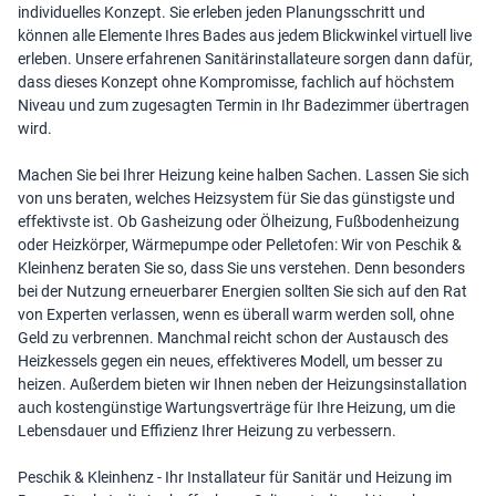
individuelles Konzept. Sie erleben jeden Planungsschritt und
können alle Elemente Ihres Bades aus jedem Blickwinkel virtuell live
erleben. Unsere erfahrenen Sanitärinstallateure sorgen dann dafür,
dass dieses Konzept ohne Kompromisse, fachlich auf höchstem
Niveau und zum zugesagten Termin in Ihr Badezimmer übertragen
wird.
Machen Sie bei Ihrer Heizung keine halben Sachen. Lassen Sie sich
von uns beraten, welches Heizsystem für Sie das günstigste und
effektivste ist. Ob Gasheizung oder Ölheizung, Fußbodenheizung
oder Heizkörper, Wärmepumpe oder Pelletofen: Wir von Peschik &
Kleinhenz beraten Sie so, dass Sie uns verstehen. Denn besonders
bei der Nutzung erneuerbarer Energien sollten Sie sich auf den Rat
von Experten verlassen, wenn es überall warm werden soll, ohne
Geld zu verbrennen. Manchmal reicht schon der Austausch des
Heizkessels gegen ein neues, effektiveres Modell, um besser zu
heizen. Außerdem bieten wir Ihnen neben der Heizungsinstallation
auch kostengünstige Wartungsverträge für Ihre Heizung, um die
Lebensdauer und Effizienz Ihrer Heizung zu verbessern.
Peschik & Kleinhenz - Ihr Installateur für Sanitär und Heizung im