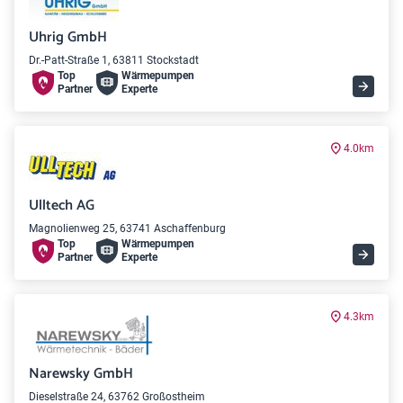
Uhrig GmbH
Dr.-Patt-Straße 1, 63811 Stockstadt
Top
Wärme­pumpen
Partner
Experte
4.0km
Ulltech AG
Magnolienweg 25, 63741 Aschaffenburg
Top
Wärme­pumpen
Partner
Experte
4.3km
Narewsky GmbH
Dieselstraße 24, 63762 Großostheim